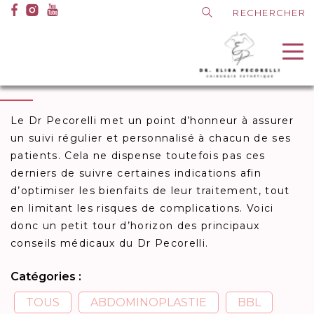
A
Medias
Dr Pecorelli
I
Lifting visage
l
Les conseils du Dr Pecorelli
l
Dr
LES CONSEILS DU
Contact
e
Pecorelli
r
d
i
Le Dr Pecorelli met un point d’honneur à assurer
r
un suivi régulier et personnalisé à chacun de ses
e
patients. Cela ne dispense toutefois pas ces
c
derniers de suivre certaines indications afin
t
d’optimiser les bienfaits de leur traitement, tout
e
en limitant les risques de complications. Voici
m
donc un petit tour d’horizon des principaux
e
conseils médicaux du Dr Pecorelli.
n
t
Catégories :
a
TOUS
ABDOMINOPLASTIE
BBL
u