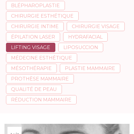
c
BLÉPHAROPLASTIE
o
CHIRURGIE ESTHÉTIQUE
n
CHIRURGIE INTIME
CHIRURGIE VISAGE
t
e
ÉPILATION LASER
HYDRAFACIAL
n
LIFTING VISAGE
LIPOSUCCION
u
MÉDECINE ESTHÉTIQUE
MÉSOTHÉRAPIE
PLASTIE MAMMAIRE
PROTHÈSE MAMMAIRE
QUALITÉ DE PEAU
RÉDUCTION MAMMAIRE