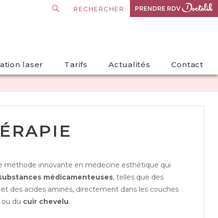
PRENDRE RDV
PRENDRE RDV
lation laser
Tarifs
Actualités
Contact
ÉRAPIE
ne méthode innovante en
médecine esthétique
qui
e substances médicamenteuses
, telles que des
 et des acides aminés, directement dans les couches
ou du
cuir chevelu
.