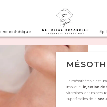
ine esthétique
Epi
MÉSOTH
La mésothérapie est u
implique l’
injection d
vitamines, des minéraux
superficielles de la
peau