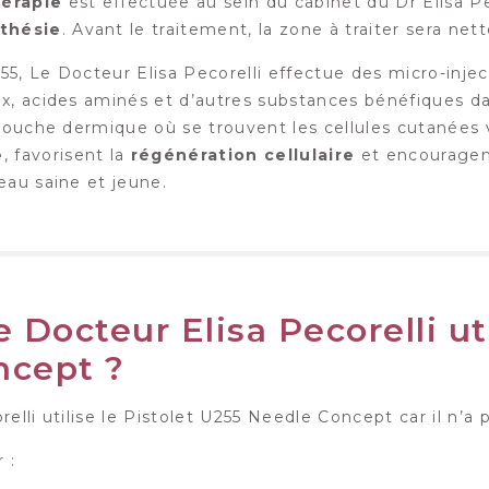
érapie
est effectuée au sein du cabinet du Dr Elisa Pec
thésie
. Avant le traitement, la zone à traiter sera n
U255, Le Docteur Elisa Pecorelli effectue des micro-inj
x, acides aminés et d’autres substances bénéfiques d
 couche dermique où se trouvent les cellules cutanées 
e
, favorisent la
régénération cellulaire
et encouragen
eau saine et jeune.
 Docteur Elisa Pecorelli ut
ncept ?
elli utilise le Pistolet U255 Needle Concept car il n’a 
 :