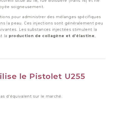
orelli situé au 18, rue Boissière (Paris 16) et ne
ettoyée soigneusement.
ections pour administrer des mélanges spécifiques
ans la peau. Ces injections sont généralement peu
vivantes. Les substances injectées stimulent la
t la
production de collagène et d’élastine
,
ilise le Pistolet U255
pas d’équivalent sur le marché.