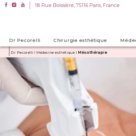
A
18 Rue Boissière, 75116 Paris, France
l
18 Rue Boissière, 75116 Paris, France
l
e
r
Dr Pecorelli
Chirurgie esthétique
Médec
d
i
Dr Pecorelli
I
Médecine esthétique
I
Mésothérapie
r
e
c
t
e
m
e
n
t
a
u