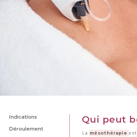
c
o
n
t
e
n
u
Qui peut b
Indications
Déroulement
La
mésothérapie
est