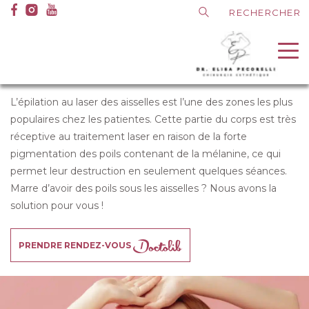
A
Medias
Dr Pecorelli
I
Médecine esthétique
I
Epilation laser
I
Aisselles
l
Les conseils du Dr Pecorelli
l
aisselles
EPILATION LASER
Contact
e
r
d
L’épilation au laser des aisselles est l’une des zones les plus
i
populaires chez les patientes. Cette partie du corps est très
r
réceptive au traitement laser en raison de la forte
e
pigmentation des poils contenant de la mélanine, ce qui
c
permet leur destruction en seulement quelques séances.
t
Marre d’avoir des poils sous les aisselles ? Nous avons la
e
solution pour vous !
m
e
PRENDRE RENDEZ-VOUS
n
t
a
u