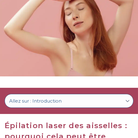
c
o
n
t
e
n
u
Épilation laser des aisselles :
pourquoi cela peut être