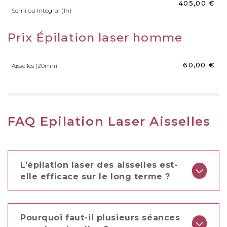
405,00 €
Semi ou Intégral (1h)
Prix Épilation laser homme
60,00 €
Aisselles (20mn)
FAQ Epilation Laser Aisselles
L’épilation laser des aisselles est-
elle efficace sur le long terme ?
Oui. Les aisselles font partie des zones qui
répondent le mieux à l’épilation laser, car les
Pourquoi faut-il plusieurs séances
poils y sont généralement foncés et épais.