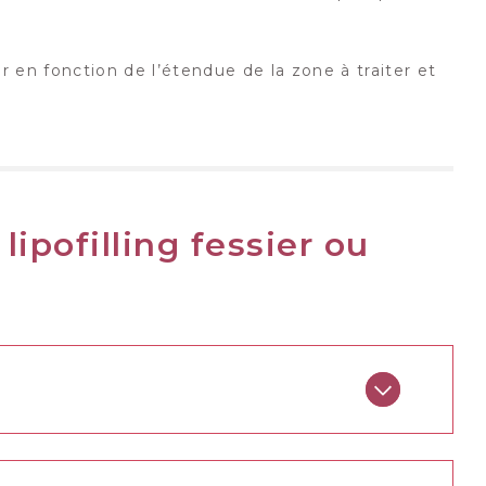
r en fonction de l’étendue de la zone à traiter et
lipofilling fessier ou
qui comprennent la prise d’antalgiques et un
ra débuter au bout de quelques semaines. Il