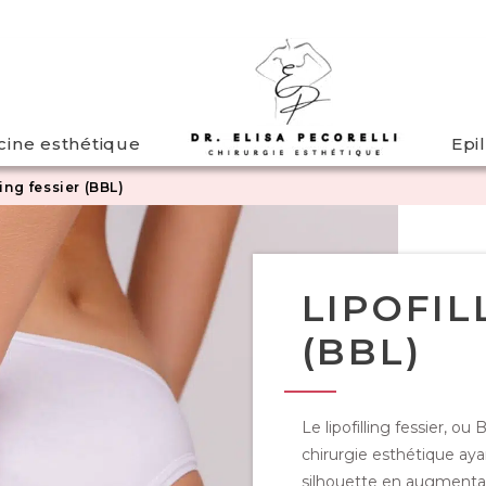
ine esthétique
Epi
ling fessier (BBL)
LIPOFIL
(BBL)
Le lipofilling fessier, ou
chirurgie esthétique aya
silhouette en augmentan