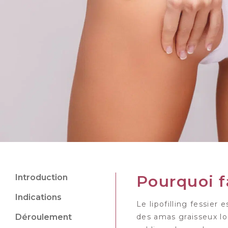
c
o
n
t
e
n
u
Pourquoi fa
Introduction
Indications
Le lipofilling fessier
Déroulement
des amas graisseux loc