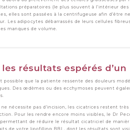
ltations préparatoires (le plus souvent à l’intérieur d
aites, elles sont passées à la centrifugeuse afin d’être 
r. Les adipocytes débarrassés de leurs cellules fibreus
r les manques de volume.
les résultats espérés d’un 
est possible que la patiente ressente des douleurs modé
giques. Des œdèmes ou des ecchymoses peuvent égalem
s.
ne nécessite pas d’incision, les cicatrices restent trè
tion. Pour les rendre encore moins visibles, le Dr Peco
 permettant de réduire le résultat cicatriciel de manière
ts de votre lipofilling BBL, dont les résultats sont vi