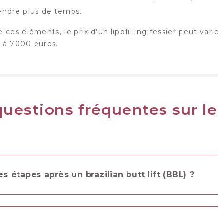
endre plus de temps.
es éléments, le prix d’un lipofilling fessier peut varie
 à 7000 euros.
uestions fréquentes sur le 
es étapes après un brazilian butt lift (BBL) ?
ing fessier, il faudra réaliser des soins post opératoires 
temps indiqué par le Dr Pecorelli. Une rééducation pour