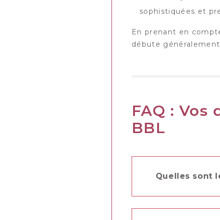
sophistiquées et pr
En prenant en compte c
débute généralement
FAQ : Vos q
BBL
Quelles sont l
Après un lipofill
repos strict le 