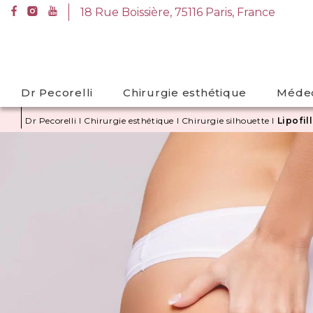
A
18 Rue Boissière, 75116 Paris, France
l
18 Rue Boissière, 75116 Paris, France
l
e
r
Dr Pecorelli
Chirurgie esthétique
Médec
d
i
Dr Pecorelli
I
Chirurgie esthétique
I
Chirurgie silhouette
I
Lipofil
r
e
c
t
e
m
e
n
t
a
u