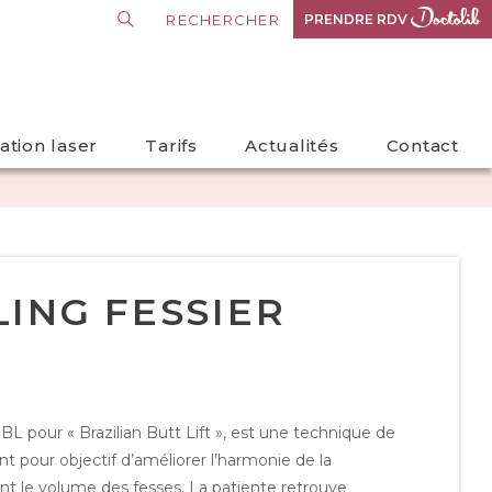
PRENDRE RDV
PRENDRE RDV
lation laser
Tarifs
Actualités
Contact
LING FESSIER
 BBL pour « Brazilian Butt Lift », est une technique de
nt pour objectif d’améliorer l’harmonie de la
t le volume des fesses. La patiente retrouve