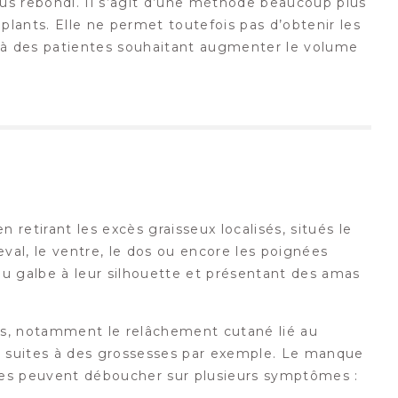
us rebondi. Il s’agit d’une méthode beaucoup plus
lants. Elle ne permet toutefois pas d’obtenir les
 à des patientes souhaitant augmenter le volume
retirant les excès graisseux localisés, situés le
eval, le ventre, le dos ou encore les poignées
du galbe à leur silhouette et présentant des amas
rs, notamment le relâchement cutané lié au
es suites à des grossesses par exemple. Le manque
es peuvent déboucher sur plusieurs symptômes :