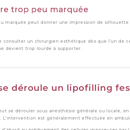
re trop peu marquée
 marquée peut donner une impression de silhouette lin
e de consulter un chirurgien esthétique dès que l’un d
e devient trop lourde à supporter.
 déroule un lipofilling fes
 peut se dérouler sous anesthésie générale ou locale, en
e. L’intervention est généralement effectuée en ambu
 d’abord au prélèvement des cellules graisseuses par 