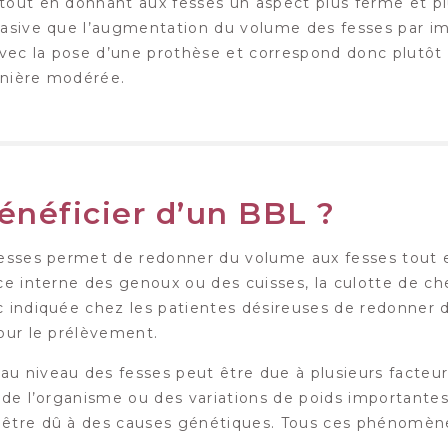
tout en donnant aux fesses un aspect plus ferme et pl
vasive que l’augmentation du volume des fesses par imp
vec la pose d’une prothèse et correspond donc plutôt
anière modérée.
énéficier d’un BBL ?
fesses permet de redonner du volume aux fesses tout en 
ce interne des genoux ou des cuisses, la culotte de ch
c indiquée chez les patientes désireuses de redonner 
pour le prélèvement.
u niveau des fesses peut être due à plusieurs facteu
l de l’organisme ou des variations de poids important
 être dû à des causes génétiques. Tous ces phénomèn