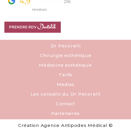
4,9
256
reviews
PRENDRE RDV
PRENDRE RDV
Dr Pecorelli
Chirurgie esthétique
Médecine esthétique
Tarifs
Medias
Les conseils du Dr Pecorelli
Contact
Partenaires
Création Agence Antipodes Médical ©