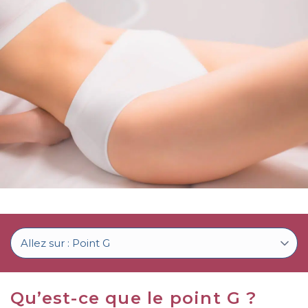
c
o
n
t
e
n
u
Qu’est-ce que le point G ?