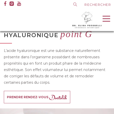
A
Medias
Dr Pecorelli
I
Médecine esthétique
I
Acide hyaluronique
I
l
Injection acide hyaluronique point G
Les conseils du Dr Pecorelli
l
Contact
e
INJECTION ACIDE
r
point G
HYALURONIQUE
d
i
r
L’acide hyaluronique est une substance naturellement
e
présente dans l’organisme possédant de nombreuses
c
propriétés qui en font un produit phare de la médecine
t
esthétique. Son effet volumateur lui permet notamment
e
de corriger les défauts de volume et de remodeler
m
certaines parties du corps.
e
n
PRENDRE RENDEZ-VOUS
t
a
u