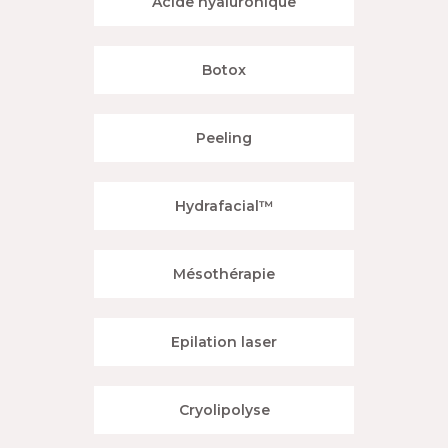
Acide hyaluronique
Botox
Peeling
Hydrafacial™
Mésothérapie
Epilation laser
Cryolipolyse