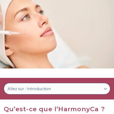
c
o
n
t
e
n
u
Qu’est-ce que l’HarmonyCa ?