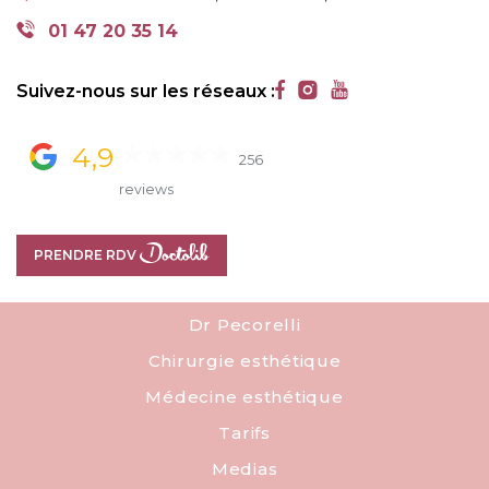
18 RUE BOISSIÈRE, 75116 PARIS, FRANCE
01 47 20 35 14
01 47 20 35 14
Suivez-nous sur les réseaux :
4,9
256
reviews
PRENDRE RDV
PRENDRE RDV
Dr Pecorelli
Chirurgie esthétique
Médecine esthétique
Tarifs
Medias