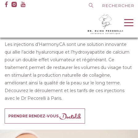
A
Medias
Dr Pecorelli
I
Médecine esthétique
I
HarmonyCa
l
Les conseils du Dr Pecorelli
l
HARMONYCA
Contact
e
r
d
Les injections d’HarmonyCA sont une solution innovante
i
qui allie l’acide hyaluronique et l’hydroxyapatite de calcium
r
pour un double effet volumateur et régénérant. Ce
e
traitement permet de restaurer les volumes du visage tout
c
en stimulant la production naturelle de collagène,
t
améliorant ainsi la qualité de la peau sur le long terme.
e
Découvrez le déroulement et les tarifs de ces injections
m
avec le Dr Pecorelli à Paris.
e
n
PRENDRE RENDEZ-VOUS
t
a
u