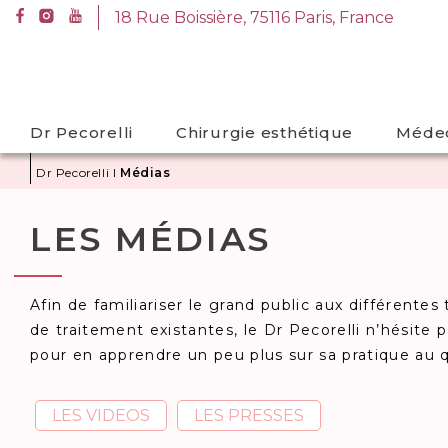
A
18 Rue Boissière, 75116 Paris, France
l
18 Rue Boissière, 75116 Paris, France
l
e
r
Dr Pecorelli
Chirurgie esthétique
Médec
d
i
Dr Pecorelli
I
Médias
r
e
LES MÉDIAS
c
t
e
Afin de familiariser le grand public aux différent
m
de traitement existantes, le Dr Pecorelli n’hésite 
e
pour en apprendre un peu plus sur sa pratique au q
n
t
a
LES VIDEOS
LES PRESSES
u