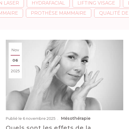
N LASER
HYDRAFACIAL
LIFTING VISAGE
MMAIRE
PROTHÈSE MAMMAIRE
QUALITÉ DE
Nov
06
2025
Mésothérapie
Publié le 6 novembre 2025
Quels sont les effets de la