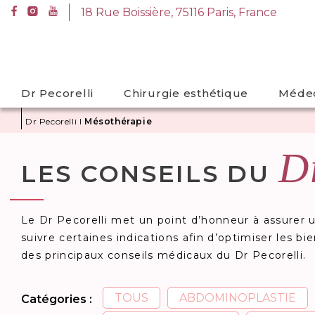
A
18 Rue Boissière, 75116 Paris, France
l
18 Rue Boissière, 75116 Paris, France
l
e
r
Dr Pecorelli
Chirurgie esthétique
Médec
d
i
Dr Pecorelli
I
Mésothérapie
r
e
D
LES CONSEILS DU
c
t
e
m
Le Dr Pecorelli met un point d’honneur à assurer u
e
suivre certaines indications afin d’optimiser les bi
n
des principaux conseils médicaux du Dr Pecorelli.
t
a
TOUS
ABDOMINOPLASTIE
Catégories :
u